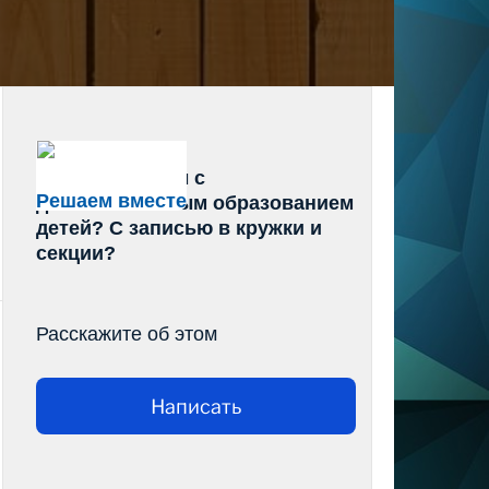
Есть проблемы с
Решаем вместе
дополнительным образованием
детей? С записью в кружки и
секции?
Расскажите об этом
Написать